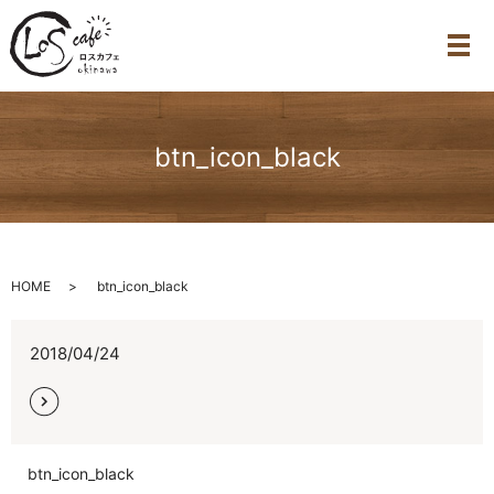
メ
btn_icon_black
HOME
btn_icon_black
2018/04/24
btn_icon_black