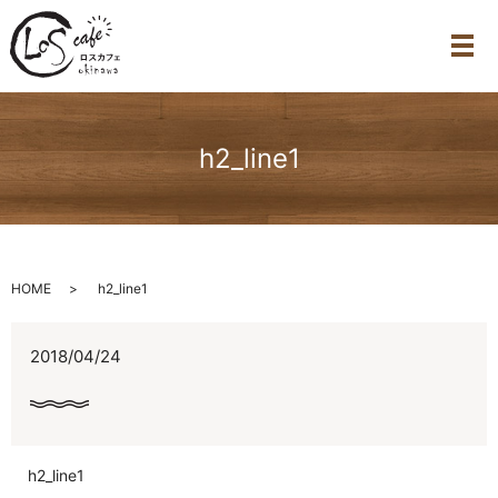
メ
h2_line1
HOME
h2_line1
2018/04/24
h2_line1