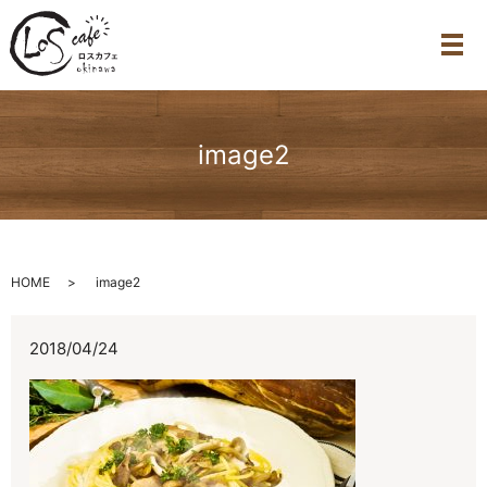
メ
image2
HOME
image2
2018/04/24