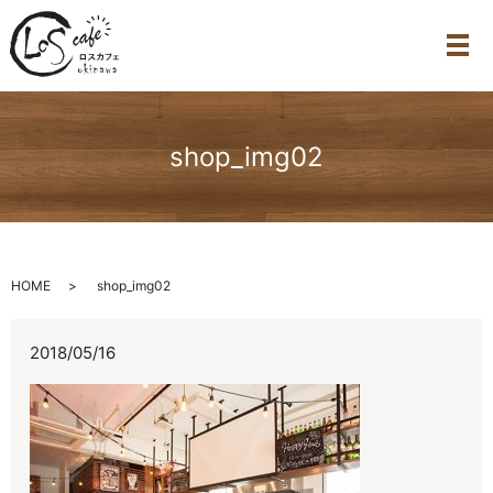
メ
shop_img02
HOME
shop_img02
2018/05/16