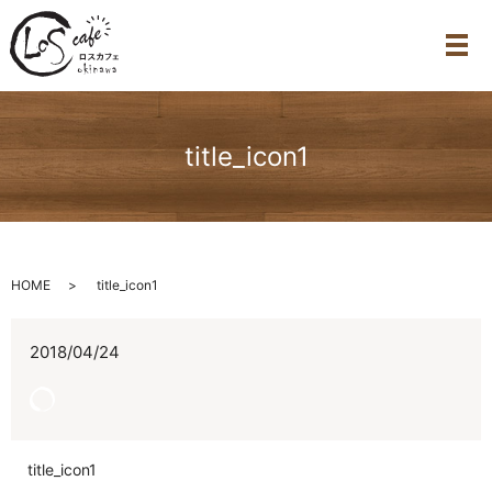
メ
title_icon1
HOME
title_icon1
2018/04/24
title_icon1