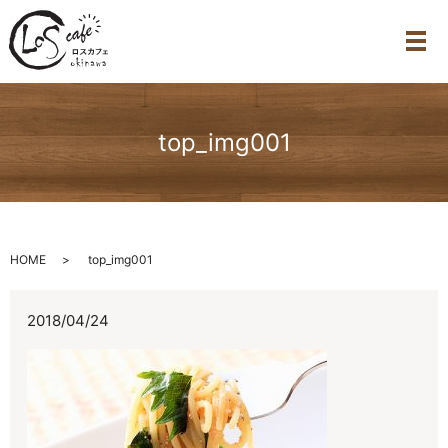
メ
top_img001
HOME
top_img001
2018/04/24